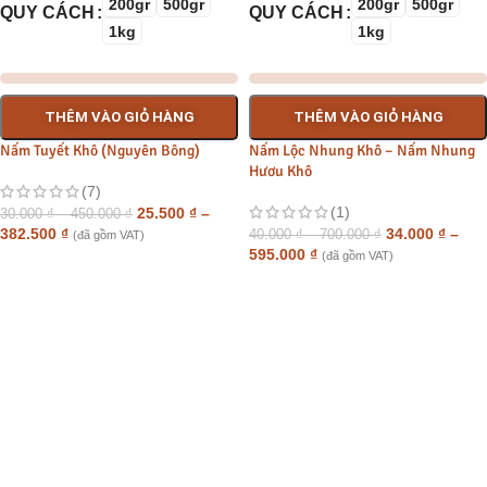
200gr
500gr
200gr
500gr
QUY CÁCH
QUY CÁCH
1kg
1kg
THÊM VÀO GIỎ HÀNG
THÊM VÀO GIỎ HÀNG
Nấm Tuyết Khô (Nguyên Bông)
Nấm Lộc Nhung Khô – Nấm Nhung
Hươu Khô
(7)
(1)
25.500
₫
–
30.000
₫
–
450.000
₫
382.500
₫
34.000
₫
–
40.000
₫
–
700.000
₫
(đã gồm VAT)
595.000
₫
(đã gồm VAT)