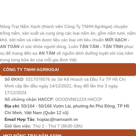
Nông Trại Nấm Xanh (thành viên Công Ty TNHH Agrikigai) chuyên
trồng nấm, sản xuất và cung ứng các loại nấm ăn, gồm nấm tươi, nấm
khô, bột nấm và nấm dược liệu các loại với tiêu chuẩn
MỚI SẠCH -
AN TOÀN
vì sức khỏe người dùng. Luôn
TẬN TÂM - TẬN TÌNH
phục
vụ để mang đến sự
AN TÂM
về nguồn dinh dưỡng tuyệt vời của nấm
trong từng bữa ăn của mỗi gia đình Việt.
CÔNG TY TNHH AGRIKIGAI
Số ĐKKD
: 0317078076 do Sở Kế Hoạch và Đầu Tư TP Hồ Chí
Minh cấp lần đầu ngày 14/12/2021, thay đổi lần thứ 3 ngày
17/12/2024
Số chứng nhận HACCP
: GOODVN61224.HACCP
Địa chỉ
: 50/164 - 50/166 Vườn Lài, phường An Phú Đông, TP Hồ
Chí Minh, Việt Nam (Quận 12 cũ)
Email Hợp Tác
:
hoptac@namxanh.vn
Giờ làm việc
: Thứ 2 - Thứ 7 (8h30-18h)
HKD NÔNG TRẠI NẤM XANH