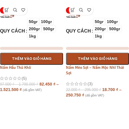
-15%
-15%
50gr
100gr
50gr
100gr
200gr
500gr
200gr
500gr
QUY CÁCH
QUY CÁCH
1kg
1kg
THÊM VÀO GIỎ HÀNG
THÊM VÀO GIỎ HÀNG
Nấm Hầu Thủ Khô
Nấm Mèo Sợi – Nấm Mộc Nhĩ Thái
Sợi
(5)
(3)
82.450
₫
–
97.000
₫
–
1.790.000
₫
1.521.500
₫
18.700
₫
–
22.000
₫
–
295.000
₫
(đã gồm VAT)
250.750
₫
(đã gồm VAT)