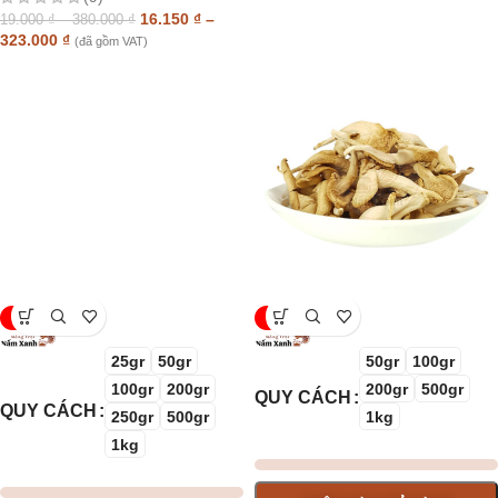
16.150
₫
–
19.000
₫
–
380.000
₫
323.000
₫
(đã gồm VAT)
-15%
-15%
25gr
50gr
50gr
100gr
100gr
200gr
200gr
500gr
QUY CÁCH
QUY CÁCH
250gr
500gr
1kg
1kg