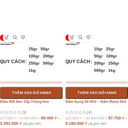
-15%
-15%
25gr
50gr
10gr
25gr
100gr
200gr
50gr
100gr
QUY CÁCH
QUY CÁCH
250gr
500gr
200gr
250gr
1kg
500gr
1kg
THÊM VÀO GIỎ HÀNG
THÊM VÀO GIỎ HÀNG
Nấm Mối Đen Sấy Thăng Hoa
Nấm Bụng Dê Khô – Nấm Morel Khô
(3)
(4)
99.450
₫
–
97.750
₫
–
117.000
₫
–
3.990.000
₫
115.000
₫
–
10.800.000
₫
3.391.500
₫
9.180.000
₫
(đã gồm VAT)
(đã gồm VAT)