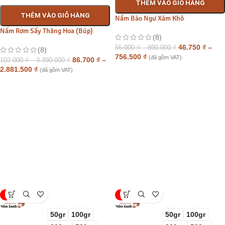
THÊM VÀO GIỎ HÀNG
THÊM VÀO GIỎ HÀNG
Nấm Bào Ngư Xám Khô
Nấm Rơm Sấy Thăng Hoa (Búp)
(8)
46.750
₫
–
55.000
₫
–
890.000
₫
(8)
756.500
₫
(đã gồm VAT)
86.700
₫
–
102.000
₫
–
3.390.000
₫
2.881.500
₫
(đã gồm VAT)
-15%
-15%
50gr
100gr
50gr
100gr