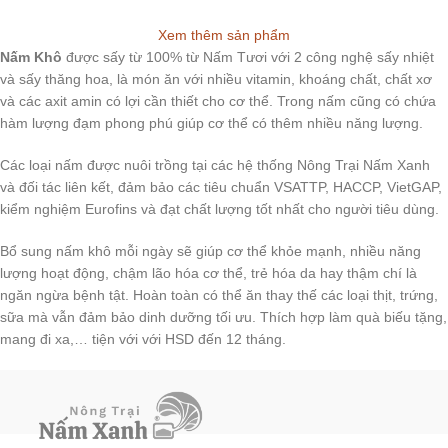
Xem thêm sản phẩm
Nấm Khô
được sấy từ 100% từ Nấm Tươi với 2 công nghệ sấy nhiệt
và sấy thăng hoa, là món ăn với nhiều vitamin, khoáng chất, chất xơ
và các axit amin có lợi cần thiết cho cơ thể. Trong nấm cũng có chứa
hàm lượng đạm phong phú giúp cơ thể có thêm nhiều năng lượng.
Các loại nấm được nuôi trồng tại các hệ thống Nông Trại Nấm Xanh
và đối tác liên kết, đảm bảo các tiêu chuẩn VSATTP, HACCP, VietGAP,
kiểm nghiệm Eurofins và đạt chất lượng tốt nhất cho người tiêu dùng.
Bổ sung nấm khô mỗi ngày sẽ giúp cơ thể khỏe mạnh, nhiều năng
lượng hoạt động, chậm lão hóa cơ thể, trẻ hóa da hay thậm chí là
ngăn ngừa bệnh tật. Hoàn toàn có thể ăn thay thế các loại thịt, trứng,
sữa mà vẫn đảm bảo dinh dưỡng tối ưu. Thích hợp làm quà biếu tặng,
mang đi xa,… tiện với với HSD đến 12 tháng.