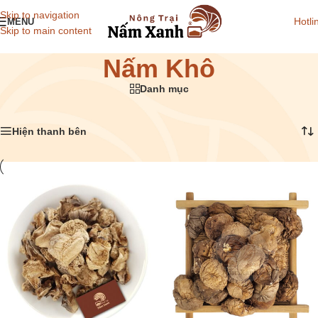
Skip to navigation
Hotli
MENU
Skip to main content
Nấm Khô
Danh mục
Trang chủ
/
Nấm Khô
Hiển thị 1–12 của 16 kết quả
Hiện thanh bên