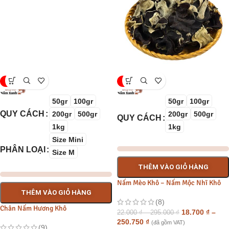
-15%
-15%
50gr
100gr
50gr
100gr
QUY CÁCH
200gr
500gr
200gr
500gr
QUY CÁCH
1kg
1kg
Size Mini
PHÂN LOẠI
Size M
THÊM VÀO GIỎ HÀNG
Nấm Mèo Khô – Nấm Mộc Nhĩ Khô
THÊM VÀO GIỎ HÀNG
(8)
Chân Nấm Hương Khô
18.700
₫
–
22.000
₫
–
295.000
₫
250.750
₫
(đã gồm VAT)
(9)