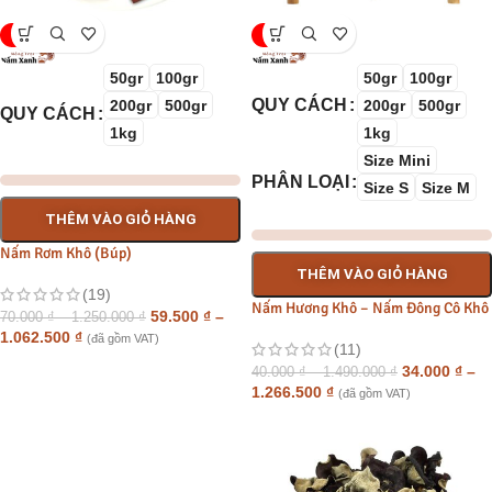
-15%
-15%
50gr
100gr
50gr
100gr
QUY CÁCH
200gr
500gr
200gr
500gr
QUY CÁCH
1kg
1kg
Size Mini
PHÂN LOẠI
Size S
Size M
THÊM VÀO GIỎ HÀNG
Nấm Rơm Khô (Búp)
THÊM VÀO GIỎ HÀNG
(19)
Nấm Hương Khô – Nấm Đông Cô Khô
59.500
₫
–
70.000
₫
–
1.250.000
₫
1.062.500
₫
(đã gồm VAT)
(11)
34.000
₫
–
40.000
₫
–
1.490.000
₫
1.266.500
₫
(đã gồm VAT)