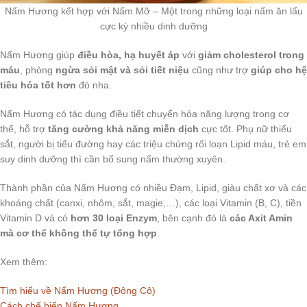
Nấm Hương kết hợp với Nấm Mỡ – Một trong những loại nấm ăn lẩu
cực kỳ nhiều dinh dưỡng
Nấm Hương giúp
điều hòa, hạ huyết áp
với
giảm cholesterol trong
máu
, phòng
ngừa sỏi mật và sỏi tiết niệu
cũng như trợ
giúp cho hệ
tiêu hóa tốt hơn
đó nha.
Nấm Hương có tác dụng điều tiết chuyển hóa năng lượng trong cơ
thể, hỗ trợ
tăng cường khả năng miễn dịch
cực tốt. Phụ nữ thiếu
sắt, người bị tiểu đường hay các triệu chứng rối loạn Lipid máu, trẻ em
suy dinh dưỡng thì cần bổ sung nấm thường xuyên.
Thành phần của Nấm Hương có nhiều Đạm, Lipid, giàu chất xơ và các
khoáng chất (canxi, nhôm, sắt, magie,…), các loại Vitamin (B, C), tiền
Vitamin D và có
hơn 30 loại Enzym
, bên cạnh đó là
các Axỉt Amin
mà cơ thể không thể tự tổng hợp
.
Xem thêm:
Tìm hiểu về Nấm Hương (Đông Cô)
Cách chế biến Nấm Hương