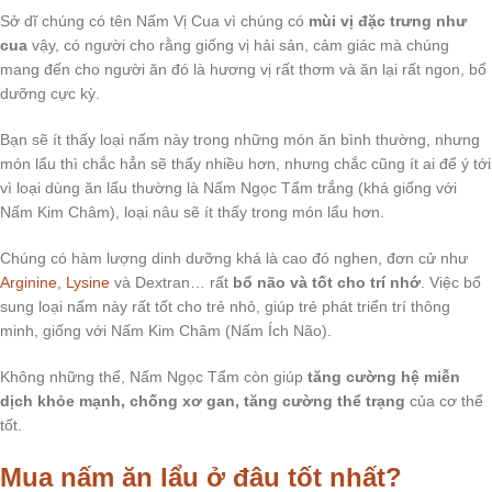
Sở dĩ chúng có tên Nấm Vị Cua vì chúng có
mùi vị đặc trưng như
cua
vậy, có người cho rằng giống vị hải sản, cảm giác mà chúng
mang đến cho người ăn đó là hương vị rất thơm và ăn lại rất ngon, bổ
dưỡng cực kỳ.
Bạn sẽ ít thấy loại nấm này trong những món ăn bình thường, nhưng
món lẩu thì chắc hẳn sẽ thấy nhiều hơn, nhưng chắc cũng ít ai để ý tới
vì loại dùng ăn lẩu thường là Nấm Ngọc Tẩm trắng (khá giống với
Nấm Kim Châm), loại nâu sẽ ít thấy trong món lẩu hơn.
Chúng có hàm lượng dinh dưỡng khá là cao đó nghen, đơn cử như
Arginine
,
Lysine
và Dextran… rất
bổ não và tốt cho trí nhớ
. Việc bổ
sung loại nấm này rất tốt cho trẻ nhỏ, giúp trẻ phát triển trí thông
minh, giống với Nấm Kim Châm (Nấm Ích Não).
Không những thế, Nấm Ngọc Tẩm còn giúp
tăng cường hệ miễn
dịch khỏe mạnh, chống xơ gan, tăng cường thể trạng
của cơ thể
tốt.
Mua nấm ăn lẩu ở đâu tốt nhất?