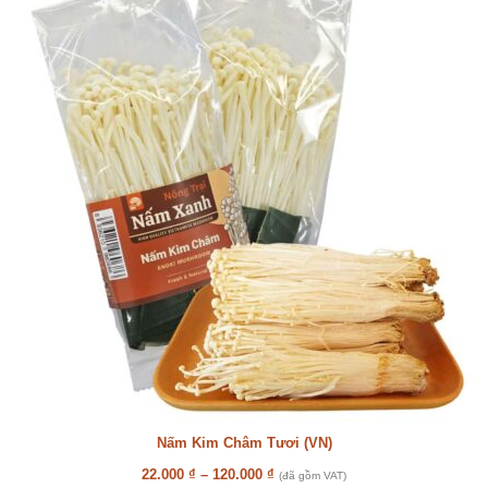
Nấm Kim Châm Tươi (VN)
22.000
₫
–
120.000
₫
(đã gồm VAT)