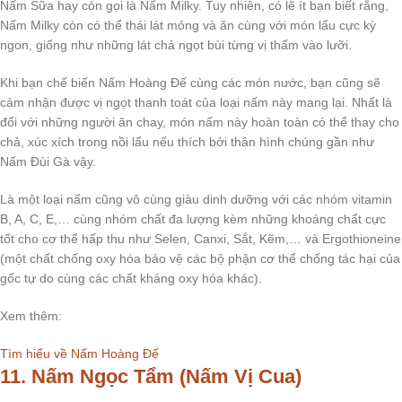
Nấm Sữa hay còn gọi là Nấm Milky. Tuy nhiên, có lẽ ít bạn biết rằng,
Nấm Milky còn có thể thái lát mỏng và ăn cùng với món lẩu cực kỳ
ngon, giống như những lát chả ngọt bùi từng vị thấm vào lưỡi.
Khi bạn chế biến Nấm Hoàng Đế cùng các món nước, bạn cũng sẽ
cảm nhận được vị ngọt thanh toát của loại nấm này mang lại. Nhất là
đối với những người ăn chay, món nấm này hoàn toàn có thể thay cho
chả, xúc xích trong nồi lẩu nếu thích bởi thân hình chúng gần như
Nấm Đùi Gà vậy.
Là một loại nấm cũng vô cùng giàu dinh dưỡng với các nhóm vitamin
B, A, C, E,… cùng nhóm chất đa lượng kèm những khoáng chất cực
tốt cho cơ thể hấp thu như Selen, Canxi, Sắt, Kẽm,… và Ergothioneine
(một chất chống oxy hóa bảo vệ các bộ phận cơ thể chống tác hại của
gốc tự do cùng các chất kháng oxy hóa khác).
Xem thêm:
Tìm hiểu về Nấm Hoàng Đế
11. Nấm Ngọc Tẩm (Nấm Vị Cua)