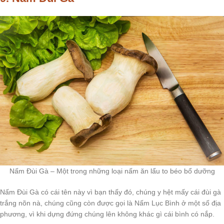
Nấm Đùi Gà – Một trong những loại nấm ăn lẩu to béo bổ dưỡng
Nấm Đùi Gà có cái tên này vì bạn thấy đó, chúng y hệt mấy cái đùi gà
trắng nõn nà, chúng cũng còn được gọi là Nấm Lục Bình ở một số địa
phương, vì khi dựng đứng chúng lên không khác gì cái bình có nắp.