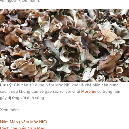
với người khỏe mạnh.
Lưu ý:
Chỉ nên sử dụng Nấm Mộc Nhĩ khô và chế biến cần đúng
cách, nếu không bạn sẽ gặp rác rối với chất
Morphin
có trong nấm
gây dị ứng với ánh sáng.
Xem thêm:
Nấm Mèo (Nấm Mộc Nhĩ)
Cách chế biến Nấm Mèo