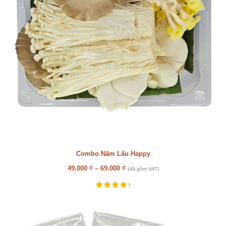
Combo Nấm Lẩu Happy
49.000
₫
–
69.000
₫
(đã gồm VAT)