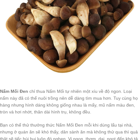
Nấm Mối Đen
chỉ thua Nấm Mối tự nhiên một xíu về độ ngon. Loại
nấm này đã có thể nuôi trồng nên dễ dàng tìm mua hơn. Tuy cùng họ
hàng nhưng hình dáng không giống nhau là mấy, mũ nấm màu đen,
tròn và hơi nhớt, thân dài hình trụ, không đều.
Bạn có thể thử thưởng thức Nấm Mối Đen mỗi khi dùng lẩu tại nhà,
nhưng ở quán ăn sẽ khó thấy, dân sành ăn mà không thử qua thì quả
thật sẽ tiếc hùi hụi luôn đó nghen. Vị ngon, thơm, dai, ngọt đến khó tả