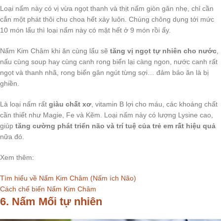
Loại nấm này có vị vừa ngọt thanh và thịt nấm giòn gân nhẹ, chỉ cần
cắn một phát thôi chu choa hết xảy luôn. Chúng chông dụng tới mức
10 món lẩu thì loại nấm này có mặt hết ở 9 món rồi ấy.
Nấm Kim Châm khi ăn cùng lẩu sẽ
tăng vị ngọt tự nhiên cho nước
,
nấu cùng soup hay cùng canh rong biển lại càng ngon, nước canh rất
ngọt và thanh nhã, rong biển gân ngút từng sợi… đảm bảo ăn là bị
ghiền.
Là loại nấm rất
giàu chất xơ
, vitamin B lợi cho máu, các khoáng chất
cần thiết như Magie, Fe và Kẽm. Loại nấm này có lượng Lysine cao,
giúp
tăng cường phát triển não và trí tuệ của trẻ em rất hiệu quả
nữa đó.
Xem thêm:
Tìm hiểu về Nấm Kim Châm (Nấm ích Não)
Cách chế biến Nấm Kim Châm
6. Nấm Mối tự nhiên