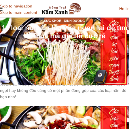
Skip to navigation
Hotli
Skip to main content
SỨC KHỎE - DINH DƯỠNG
11 loại nấm ăn lẩu vừa ngon lại dễ tìm
dễ mua mà giá thì cực rẻ
8
Bếp Trưởng Nấm Ngon
On 16/01/2020
NẤM ĂN LẨU là các loại nấm ăn thông dụng có trong các nồi lẩu.
Thả nấm vào lẩu sẽ giúp phần nước lẩu có thêm vị ngọt thanh tự
nhiên, hòa quyện chung cùng các món ăn khác thêm đậm đà thú
vị và nhiều dinh dưỡng…
Ăn lẩu thì không thể nào thiếu nấm, mỗi nồi lẩu bày ra có thêm ngon
ngọt hay không đều cũng có một phần đóng góp của các loại nấm đó
bạn nha!