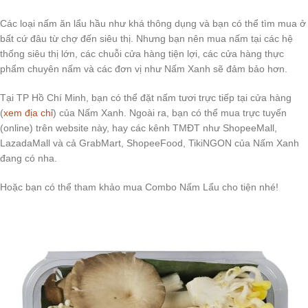
Các loại nấm ăn lẩu hầu như khá thông dụng và bạn có thể tìm mua ở
bất cứ đâu từ chợ đến siêu thị. Nhưng bạn nên mua nấm tại các hệ
thống siêu thị lớn, các chuỗi cửa hàng tiện lợi, các cửa hàng thực
phẩm chuyên nấm và các đơn vị như Nấm Xanh sẽ đảm bảo hơn.
Tại TP Hồ Chí Minh, bạn có thể đặt nấm tươi trực tiếp tại cửa hàng
(
xem địa chỉ
) của Nấm Xanh. Ngoài ra, bạn có thể mua trực tuyến
(online) trên website này, hay các kênh TMĐT như ShopeeMall,
LazadaMall và cả GrabMart, ShopeeFood, TikiNGON của Nấm Xanh
đang có nha.
Hoặc bạn có thể tham khảo mua Combo Nấm Lẩu cho tiện nhé!