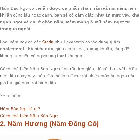
Nấm Bào Ngư có thể
ăn được cả phần chân nấm và mũ nấm
, nên
khi ăn cùng lẩu hoặc canh, bạn sẽ có
cảm giác như ăn mực
vậy,
khá
ngon ngọt và dai ở chân nấm, mềm mỏng ở mũ nấm, ngọt từ
trong ra ngoài
.
Loại nấm này có các
Statin
như Lovastatin có tác dụng
giảm
cholesterol khá hiệu quả
, giúp giảm béo, kháng khuẩn, tăng đề
kháng tự nhiên và ngừa ung thư hiệu quả.
Cách chế biến Nấm Bào Ngư cũng rất đơn giản, dễ kết hợp với nhiều
món lẩu chay hay mặn. Có thể làm được rất nhiều món ăn ngon dân
giã bởi giá nấm rất bình dân.
Xem thêm:
Nấm Bào Ngư là gì?
Cách chế biến Nấm Bào Ngư
2. Nấm Hương (Nấm Đông Cô)