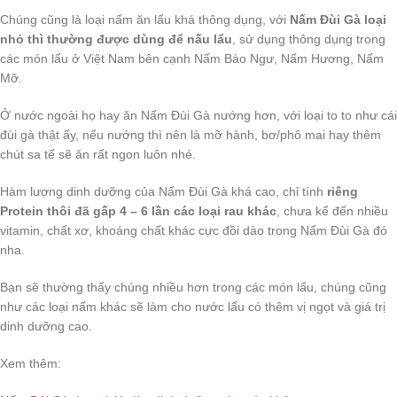
Chúng cũng là loại nấm ăn lẩu khá thông dụng, với
Nấm Đùi Gà loại
nhỏ thì thường được dùng để nấu lẩu
, sử dụng thông dụng trong
các món lẩu ở Việt Nam bên cạnh Nấm Bào Ngư, Nấm Hương, Nấm
Mỡ.
Ở nước ngoài họ hay ăn Nấm Đùi Gà nướng hơn, với loại to to như cái
đùi gà thật ấy, nếu nướng thì nên là mỡ hành, bơ/phô mai hay thêm
chút sa tế sẽ ăn rất ngon luôn nhé.
Hàm lượng dinh dưỡng của Nấm Đùi Gà khá cao, chỉ tính
riêng
Protein thôi đã gấp 4 – 6 lần các loại rau khác
, chưa kể đến nhiều
vitamin, chất xơ, khoáng chất khác cực đồi dào trong Nấm Đùi Gà đó
nha.
Bạn sẽ thường thấy chúng nhiều hơn trong các món lẩu, chúng cũng
như các loại nấm khác sẽ làm cho nước lẩu có thêm vị ngọt và giá trị
dinh dưỡng cao.
Xem thêm: