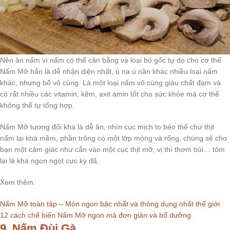
Nên ăn nấm vì nấm có thể cân bằng và loại bỏ gốc tự do cho cơ thể
Nấm Mỡ hẳn là dễ nhận diện nhất, ú na ú nần khác nhiều loại nấm
khác, nhưng bổ vô cùng. Là một loại nấm vô cùng giàu chất đạm và
có rất nhiều các vitamin, kẽm, axit amin tốt cho sức khỏe mà cơ thể
không thể tự tổng hợp.
Nấm Mỡ tương đối khá là dễ ăn, nhìn cục mịch to béo thế chứ thịt
nấm lại khá mềm, phần trông có một lớp mỏng và rổng, chúng sẽ cho
bạn một cảm giác như cắn vào một cục thịt mỡ, vị thì thơm bùi… tóm
lại là khá ngon ngọt cực kỳ đã.
Xem thêm:
Nấm Mỡ toàn tập – Món ngon bậc nhất và thông dụng nhất thế giới
12 cách chế biến Nấm Mỡ ngon mà đơn giản và bổ dưỡng
9. Nấm Đùi Gà