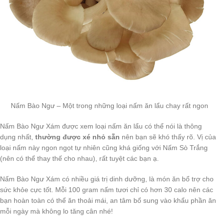
Nấm Bào Ngư – Một trong những loại nấm ăn lẩu chay rất ngon
Nấm Bào Ngư Xám được xem loại nấm ăn lẩu có thể nói là thông
dụng nhất,
thường được xé nhỏ sẵn
nên bạn sẽ khó thấy rõ. Vị của
loại nấm này ngon ngọt tự nhiên cũng khá giống với Nấm Sò Trắng
(nên có thể thay thế cho nhau), rất tuyệt các bạn ạ.
Nấm Bào Ngư Xám có nhiều giá trị dinh dưỡng, là món ăn bổ trợ cho
sức khỏe cực tốt. Mỗi 100 gram nấm tươi chỉ có hơn 30 calo nên các
bạn hoàn toàn có thể ăn thoải mái, an tâm bổ sung vào khẩu phần ăn
mỗi ngày mà không lo tăng cân nhé!