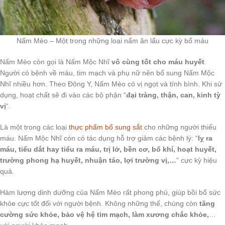
Nấm Mèo – Một trong những loại nấm ăn lẩu cực kỳ bổ máu
Nấm Mèo còn gọi là Nấm Mộc Nhĩ
vô cùng tốt cho máu huyết
.
Người có bệnh về máu, tim mạch và phụ nữ nên bổ sung Nấm Mộc
Nhĩ nhiều hơn. Theo Đông Y, Nấm Mèo có vị ngọt và tính bình. Khi sử
dụng, hoạt chất sẽ đi vào các bộ phận “
đại tràng, thận, can, kinh tỳ
vị
“.
Là một trong các loại
thực phẩm bổ sung sắt
cho những người thiếu
máu. Nấm Mộc Nhĩ còn có tác dụng hỗ trợ giảm các bệnh lý: “
lỵ ra
máu, tiểu dắt hay tiểu ra máu, trị lở, bền cơ, bổ khí, hoạt huyết,
trường phong hạ huyết, nhuận táo, lợi trường vị,…
” cực kỳ hiệu
quả.
Hàm lượng dinh dưỡng của Nấm Mèo rất phong phú, giúp bồi bổ sức
khỏe cực tốt đối với người bệnh. Không những thế, chúng còn
tăng
cường sức khỏe, bảo vệ hệ tim mạch, làm xương chắc khỏe,
…