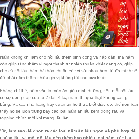
Nấm không chỉ làm cho nồi lẩu thêm sinh động và hấp dẫn, mà nấm
còn giúp tăng thêm vị ngọt thanh tự nhiên thuần khiết đáng có, giúp
cho cả nồi lẩu thêm hài hòa chuẩn các vị với nhau hơn, từ đó mình sẽ
đỡ phải nêm thêm nhiều gia vị không tốt cho sức khỏe.
Không chỉ thế, nấm vốn là món ăn giàu dinh dưỡng, nếu mỗi nồi lẩu
có sự đóng góp của từ 2 đến 4 loại nấm thì quả thật không còn gì
bằng. Và các nhà hàng hay quán ăn họ thừa biết điều đó, thế nên bạn
thấy họ sẽ luôn trưng bày các loại nấm ăn lẩu kèm trong rau và
topping chính mỗi khi mang lẩu lên.
Vậy
làm sao để chọn ra các loại nấm ăn lẩu ngon và phù hợp
để
nhúng lẩu, và
mỗi nồi lẩu nên thêm bao nhiêu loại nấm
, các bạn