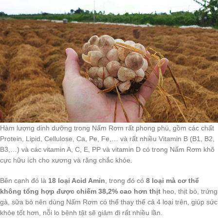
Hàm lượng dinh dưỡng trong Nấm Rơm rất phong phú, gồm các chất
Protein, Lipid, Cellulose, Ca, Pe, Fe,… và rất nhiều Vitamin B (B1, B2,
B3,…) và các vitamin A, C, E, PP và vitamin D có trong Nấm Rơm khô
cực hữu ích cho xương và răng chắc khỏe.
Bên cạnh đó là
18 loại Acid Amin
, trong đó có
8 loại mà cơ thể
không tổng hợp được chiếm 38,2% cao hơn thịt
heo, thịt bò, trứng
gà, sữa bò nên dùng Nấm Rơm có thể thay thế cả 4 loại trên, giúp sức
khỏe tốt hơn, nỗi lo bệnh tật sẽ giảm đi rất nhiều lần.