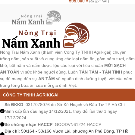
595.000
₫
(đã gồm VAT)
Nông Trại Nấm Xanh (thành viên Công Ty TNHH Agrikigai) chuyên
trồng nấm, sản xuất và cung ứng các loại nấm ăn, gồm nấm tươi, nấm
khô, bột nấm và nấm dược liệu các loại với tiêu chuẩn
MỚI SẠCH -
AN TOÀN
vì sức khỏe người dùng. Luôn
TẬN TÂM - TẬN TÌNH
phục
vụ để mang đến sự
AN TÂM
về nguồn dinh dưỡng tuyệt vời của nấm
trong từng bữa ăn của mỗi gia đình Việt.
CÔNG TY TNHH AGRIKIGAI
Số ĐKKD
: 0317078076 do Sở Kế Hoạch và Đầu Tư TP Hồ Chí
Minh cấp lần đầu ngày 14/12/2021, thay đổi lần thứ 3 ngày
17/12/2024
Số chứng nhận HACCP
: GOODVN61224.HACCP
Địa chỉ
: 50/164 - 50/166 Vườn Lài, phường An Phú Đông, TP Hồ