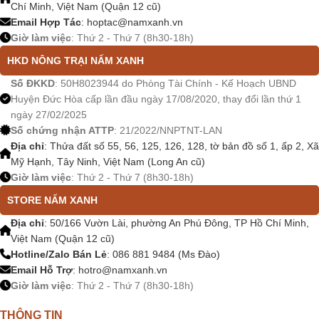
Chí Minh, Việt Nam (Quận 12 cũ)
Email Hợp Tác
:
hoptac@namxanh.vn
Giờ làm việc
: Thứ 2 - Thứ 7 (8h30-18h)
HKD NÔNG TRẠI NẤM XANH
Số ĐKKD
: 50H8023944 do Phòng Tài Chính - Kế Hoạch UBND
Huyện Đức Hòa cấp lần đầu ngày 17/08/2020, thay đổi lần thứ 1
ngày 27/02/2025
Số chứng nhận ATTP
: 21/2022/NNPTNT-LAN
Địa chỉ
: Thửa đất số 55, 56, 125, 126, 128, tờ bản đồ số 1, ấp 2, Xã
Mỹ Hạnh, Tây Ninh, Việt Nam (Long An cũ)
Giờ làm việc
: Thứ 2 - Thứ 7 (8h30-18h)
STORE NẤM XANH
Địa chỉ
: 50/166 Vườn Lài, phường An Phú Đông, TP Hồ Chí Minh,
Việt Nam (Quận 12 cũ)
Hotline/Zalo Bán Lẻ
: 086 881 9484 (Ms Đào)
Email Hỗ Trợ
:
hotro@namxanh.vn
Giờ làm việc
: Thứ 2 - Thứ 7 (8h30-18h)
THÔNG TIN