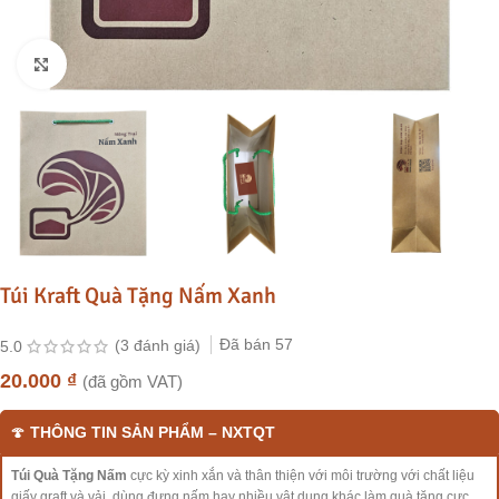
Nhấp phóng to
Túi Kraft Quà Tặng Nấm Xanh
Đã bán
57
5.0
(
3
đánh giá)
20.000
₫
(đã gồm VAT)
🍄
THÔNG TIN SẢN PHẨM – NXTQT
Túi Quà Tặng Nấm
cực kỳ xinh xắn và thân thiện với môi trường với chất liệu
giấy graft và vải, dùng đựng nấm hay nhiều vật dụng khác làm quà tặng cực