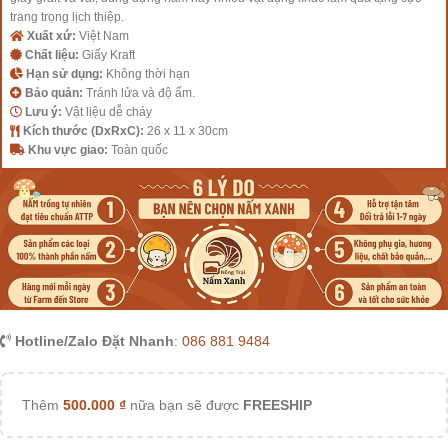
trang trọng lịch thiệp.
Xuất xứ:
Việt Nam
Chất liệu:
Giấy Kraft
Hạn sử dụng:
Không thời hạn
Bảo quản:
Tránh lửa và độ ẩm.
Lưu ý:
Vật liệu dễ cháy
Kích thước (DxRxC):
26 x 11 x 30cm
Khu vực giao:
Toàn quốc
Hotline/Zalo Đặt Nhanh
:
086 881 9484
Thêm
500.000
₫
nữa bạn sẽ được
FREESHIP