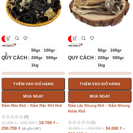
-15%
-15%
50gr
100gr
50gr
100gr
QUY CÁCH
QUY CÁCH
200gr
500gr
200gr
500gr
1kg
1kg
THÊM VÀO GIỎ HÀNG
THÊM VÀO GIỎ HÀNG
MUA NGAY
MUA NGAY
Nấm Mèo Khô – Nấm Mộc Nhĩ Khô
Nấm Lộc Nhung Khô – Nấm Nhung
Hươu Khô
(8)
(1)
18.700
₫
–
22.000
₫
–
295.000
₫
250.750
₫
34.000
₫
–
40.000
₫
–
700.000
₫
(đã gồm VAT)