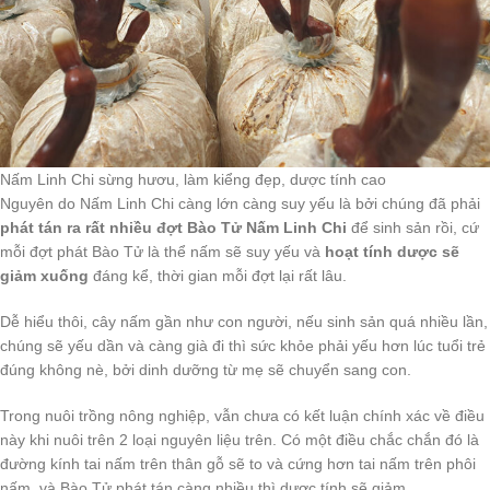
Nấm Linh Chi sừng hươu, làm kiểng đẹp, dược tính cao
Nguyên do Nấm Linh Chi càng lớn càng suy yếu là bởi chúng đã phải
phát tán ra rất nhiều đợt Bào Tử Nấm Linh Chi
để sinh sản rồi, cứ
mỗi đợt phát Bào Tử là thể nấm sẽ suy yếu và
hoạt tính dược sẽ
giảm xuống
đáng kể, thời gian mỗi đợt lại rất lâu.
Dễ hiểu thôi, cây nấm gần như con người, nếu sinh sản quá nhiều lần,
chúng sẽ yếu dần và càng già đi thì sức khỏe phải yếu hơn lúc tuổi trẻ
đúng không nè, bởi dinh dưỡng từ mẹ sẽ chuyển sang con.
Trong nuôi trồng nông nghiệp, vẫn chưa có kết luận chính xác về điều
này khi nuôi trên 2 loại nguyên liệu trên. Có một điều chắc chắn đó là
đường kính tai nấm trên thân gỗ sẽ to và cứng hơn tai nấm trên phôi
nấm, và Bào Tử phát tán càng nhiều thì dược tính sẽ giảm.