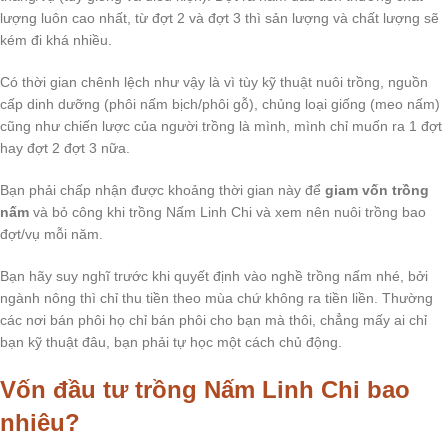
lượng luôn cao nhất, từ đợt 2 và đợt 3 thì sản lượng và chất lượng sẽ
kém đi khá nhiều.
Có thời gian chênh lệch như vậy là vì tùy kỹ thuật nuôi trồng, nguồn
cấp dinh dưỡng (phôi nấm bịch/phôi gỗ), chủng loại giống (meo nấm)
cũng như chiến lược của người trồng là mình, mình chỉ muốn ra 1 đợt
hay đợt 2 đợt 3 nữa.
Bạn phải chấp nhận được khoảng thời gian này để
giam vốn trồng
nấm
và bỏ công khi trồng Nấm Linh Chi và xem nên nuôi trồng bao
đợt/vụ mỗi năm.
Bạn hãy suy nghĩ trước khi quyết định vào nghề trồng nấm nhé, bởi
ngành nông thì chỉ thu tiền theo mùa chứ không ra tiền liền. Thường
các nơi bán phôi họ chỉ bán phôi cho bạn mà thôi, chẳng mấy ai chỉ
bạn kỹ thuật đâu, bạn phải tự học một cách chủ động.
Vốn đầu tư trồng Nấm Linh Chi bao
nhiêu?