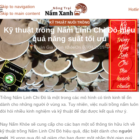
Skip to navigation
Hotli
Skip to main content
KỸ THUẬT NUÔI TRỒNG
Kỹ thuật trồng Nấm Linh Chi Đỏ hiệu
quả năng suất tối ưu
12
Quản Gia Nấm Khỏe
On 07/04/2019
Kỹ thuật trồng Nấm Linh Chi Đỏ có thật sự quan trọng và cần
thiết cho người mới khi mới bắt đầu thử sức với ngành nấm?
Hãy cùng khám phá những bí quyết và kỹ thuật cần thiết trong
nuôi trồng Nấm Linh Chi để giúp bạn mang lại hiệu quả kinh tế
tốt…
Trồng Nấm Linh Chi Đỏ là một trong các mô hình có tính kinh tế ổn
dành cho những người ở vùng xa. Tuy nhiên, việc nuôi trồng nấm luôn
đòi hỏi nhiều kinh nghiệm và kỹ thuật để đạt được kết quả như ý.
Nay Nấm Khỏe sẽ cung cấp cho các bạn một số thông tin hữu ích về
kỹ thuật trồng Nấm Linh Chỉ Đỏ hiệu quả, đặc biệt dành cho
người
mới
. Hi vọng qua đó sẽ giảm cho bạn được một phần thời gian quý