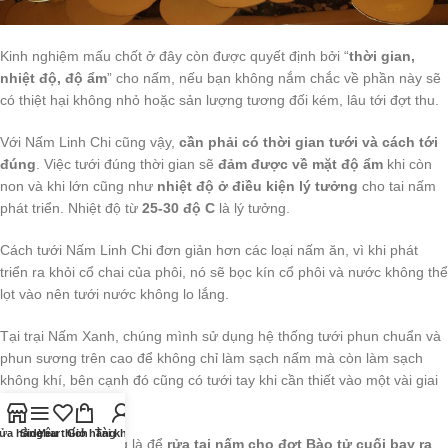
Kinh nghiệm mấu chốt ở đây còn được quyết định bởi “
thời gian,
nhiệt độ, độ ẩm
” cho nấm, nếu bạn không nắm chắc về phần này sẽ
có thiệt hại không nhỏ hoặc sản lượng tương đối kém, lâu tới đợt thu.
Với Nấm Linh Chi cũng vậy,
cần phải có thời gian tưới và cách tới
đúng
. Việc tưới đúng thời gian sẽ
đảm được về mặt độ ẩm
khi còn
non và khi lớn cũng như
nhiệt độ ở điều kiện lý tưởng
cho tai nấm
phát triển. Nhiệt độ từ
25-30 độ C
là lý tưởng.
Cách tưới Nấm Linh Chi đơn giản hơn các loại nấm ăn, vì khi phát
triển ra khỏi cổ chai của phôi, nó sẽ bọc kín cổ phôi và nước không thể
lọt vào nên tưới nước không lo lắng.
Tại trại Nấm Xanh, chúng mình sử dụng hệ thống tưới phun chuẩn và
phun sương trên cao để không chỉ làm sạch nấm mà còn làm sạch
không khí, bên cạnh đó cũng có tưới tay khi cần thiết vào một vài giai
đoạn.
ửa hàng
Sidebar
Yêu thích
Giỏ hàng
Tài khoản
Việc tưới nước cũng là để
rửa tai nấm cho đợt Bào tử cuối bay ra