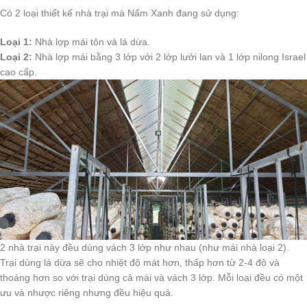
Có 2 loại thiết kế nhà trại mà Nấm Xanh đang sử dụng:
Loại 1:
Nhà lợp mái tôn và lá dừa.
Loại 2:
Nhà lợp mái bằng 3 lớp với 2 lớp lưới lan và 1 lớp nilong Israel
cao cấp.
2 nhà trại này đều dùng vách 3 lớp như nhau (như mái nhà loại 2).
Trại dùng lá dừa sẽ cho nhiệt độ mát hơn, thấp hơn từ 2-4 độ và
thoáng hơn so với trại dùng cả mái và vách 3 lớp. Mỗi loại đều có một
ưu và nhược riêng nhưng đều hiệu quả.