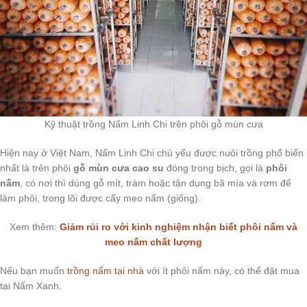
Kỹ thuật trồng Nấm Linh Chi trên phôi gỗ mùn cưa
Hiện nay ở Việt Nam, Nấm Linh Chi chủ yếu được nuôi trồng phổ biến
nhất là trên phôi
gỗ mùn cưa cao su
đóng trong bịch, gọi là
phôi
nấm
, có nơi thì dùng gỗ mít, tràm hoặc tận dụng bã mía và rơm để
làm phôi, trong lõi được cấy meo nấm (giống).
Xem thêm:
Giảm rủi ro với kinh nghiệm nhận biết phôi nấm và
meo nấm chất lượng
Nếu bạn muốn
trồng nấm tại nhà
với ít phôi nấm này, có thể đặt mua
tại Nấm Xanh.