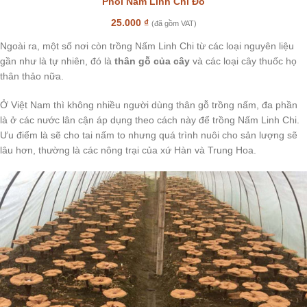
Phôi Nấm Linh Chi Đỏ
25.000
₫
(đã gồm VAT)
Ngoài ra, một số nơi còn trồng Nấm Linh Chi từ các loại nguyên liệu
gần như là tự nhiên, đó là
thân gỗ của cây
và các loại cây thuốc họ
thân thảo nữa.
Ở Việt Nam thì không nhiều người dùng thân gỗ trồng nấm, đa phần
là ở các nước lân cận áp dụng theo cách này để trồng Nấm Linh Chi.
Ưu điểm là sẽ cho tai nấm to nhưng quá trình nuôi cho sản lượng sẽ
lâu hơn, thường là các nông trại của xứ Hàn và Trung Hoa.