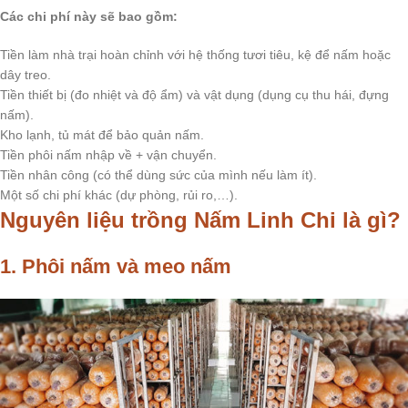
Các chi phí này sẽ bao gồm:
Tiền làm nhà trại hoàn chỉnh với hệ thống tươi tiêu, kệ để nấm hoặc
dây treo.
Tiền thiết bị (đo nhiệt và độ ẩm) và vật dụng (dụng cụ thu hái, đựng
nấm).
Kho lạnh, tủ mát để bảo quản nấm.
Tiền phôi nấm nhập về + vận chuyển.
Tiền nhân công (có thể dùng sức của mình nếu làm ít).
Một số chi phí khác (dự phòng, rủi ro,…).
Nguyên liệu trồng Nấm Linh Chi là gì?
1. Phôi nấm và meo nấm