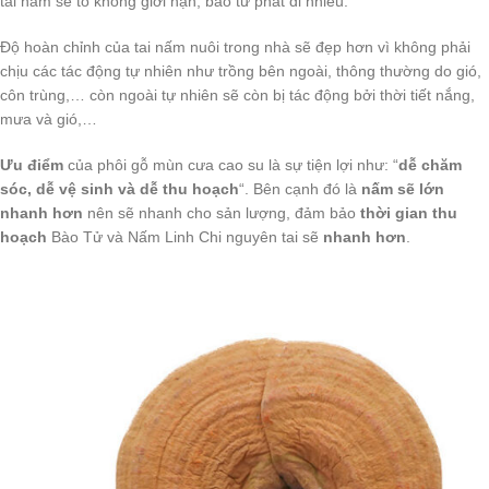
tai nấm sẽ to không giới hạn, bào tử phát đi nhiều.
Độ hoàn chỉnh của tai nấm nuôi trong nhà sẽ đẹp hơn vì không phải
chịu các tác động tự nhiên như trồng bên ngoài, thông thường do gió,
côn trùng,… còn ngoài tự nhiên sẽ còn bị tác động bởi thời tiết nắng,
mưa và gió,…
Ưu điểm
của phôi gỗ mùn cưa cao su là sự tiện lợi như: “
dễ chăm
sóc, dễ vệ sinh và dễ thu hoạch
“. Bên cạnh đó là
nấm sẽ lớn
nhanh hơn
nên sẽ nhanh cho sản lượng, đảm bảo
thời gian thu
hoạch
Bào Tử và Nấm Linh Chi nguyên tai sẽ
nhanh hơn
.