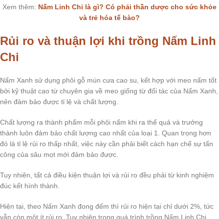
Xem thêm:
Nấm Linh Chi là gì? Có phải thần dược cho sức khỏe
và trẻ hóa tế bào?
Rủi ro và thuận lợi khi trồng Nấm Linh
Chi
Nấm Xanh sử dụng phôi gỗ mùn cưa cao su, kết hợp với meo nấm tốt
bởi kỹ thuật cao từ chuyên gia về meo giống từ đối tác của Nấm Xanh,
nên đảm bảo được tỉ lệ và chất lượng.
Chất lượng ra thành phẩm mỗi phôi nấm khi ra thể quả và trưởng
thành luôn đảm bảo chất lượng cao nhất của loại 1. Quan trọng hơn
đó là tỉ lệ rủi ro thấp nhất, việc này cần phải biết cách hạn chế sự tấn
công của sâu mọt mới đảm bảo được.
Tuy nhiên, tất cả điều kiện thuận lợi và rủi ro đều phải từ kinh nghiệm
đúc kết hình thành.
Hiện tại, theo Nấm Xanh đong đếm thì rủi ro hiện tại chỉ dưới 2%, tức
vẫn còn một ít rủi ro. Tuy nhiên trong quá trình trồng Nấm Linh Chi