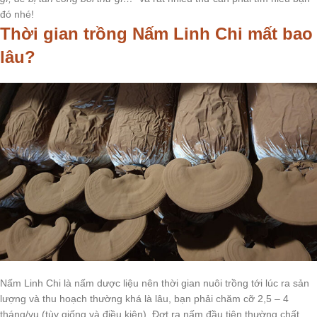
đó nhé!
Thời gian trồng Nấm Linh Chi mất bao
lâu?
Nấm Linh Chi là nấm dược liệu nên thời gian nuôi trồng tới lúc ra sản
lượng và thu hoạch thường khá là lâu, bạn phải chăm cỡ 2,5 – 4
tháng/vụ (tùy giống và điều kiện). Đợt ra nấm đầu tiên thường chất