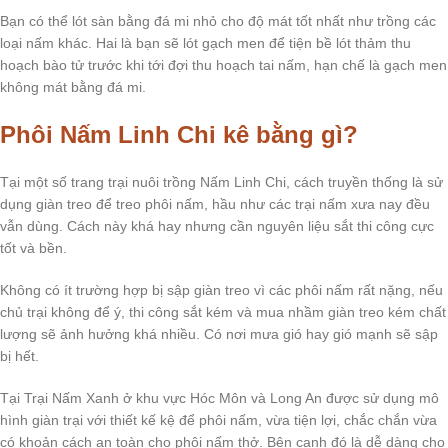
Bạn có thể lót sàn bằng đá mi nhỏ cho độ mát tốt nhất như trồng các
loại nấm khác. Hai là bạn sẽ lót gạch men để tiện bề lót thảm thu
hoạch bào tử trước khi tới đợi thu hoạch tai nấm, hạn chế là gạch men
không mát bằng đá mi.
Phôi Nấm Linh Chi kê bằng gì?
Tại một số trang trại nuôi trồng Nấm Linh Chi, cách truyền thống là sử
dụng giàn treo để treo phôi nấm, hầu như các trại nấm xưa nay đều
vẫn dùng. Cách này khá hay nhưng cần nguyên liệu sắt thi công cực
tốt và bền.
Không có ít trường hợp bị sập giàn treo vì các phôi nấm rất nặng, nếu
chủ trại không để ý, thi công sắt kém và mua nhầm giàn treo kém chất
lượng sẽ ảnh hưởng khá nhiều. Có nơi mưa gió hay gió mạnh sẽ sập
bị hết.
Tại Trại Nấm Xanh ở khu vực Hóc Môn và Long An được sử dụng mô
hình giàn trại với thiết kế kệ để phôi nấm, vừa tiện lợi, chắc chắn vừa
có khoản cách an toàn cho phôi nấm thở. Bên cạnh đó là dễ dàng cho