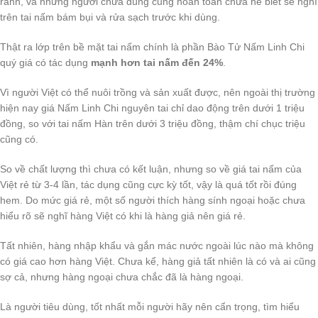
rành, và những người chưa dùng cũng hoàn toàn chưa hề biết sẽ nghĩ
trên tai nấm bám bụi và rửa sạch trước khi dùng.
Thật ra lớp trên bề mặt tai nấm chính là phần Bào Tử Nấm Linh Chi
quý giá có tác dụng
mạnh hơn tai nấm đến 24%
.
Vì người Việt có thể nuôi trồng và sản xuất được, nên ngoài thị trường
hiện nay giá Nấm Linh Chi nguyên tai chỉ dao động trên dưới 1 triệu
đồng, so với tai nấm Hàn trên dưới 3 triệu đồng, thậm chí chục triệu
cũng có.
So về chất lượng thì chưa có kết luận, nhưng so về giá tai nấm của
Việt rẻ từ 3-4 lần, tác dụng cũng cực kỳ tốt, vậy là quá tốt rồi đúng
hem. Do mức giá rẻ, một số người thích hàng sính ngoại hoặc chưa
hiểu rõ sẽ nghĩ hàng Việt có khi là hàng giả nên giá rẻ.
Tất nhiên, hàng nhập khẩu và gắn mác nước ngoài lúc nào mà không
có giá cao hơn hàng Việt. Chưa kể, hàng giả tất nhiên là có và ai cũng
sợ cả, nhưng hàng ngoại chưa chắc đã là hàng ngoại.
Là người tiêu dùng, tốt nhất mỗi người hãy nên cẩn trọng, tìm hiểu