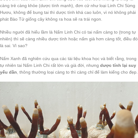
càng trẻ càng khỏe (dược tính mạnh), đơn cử như loại Linh Chi Sừng
Hươu, không để bung tai thì dược tính khá cao luôn, vì nó không phải
phát Bào Tử giống cây không ra hoa sẽ ra trái ngon.
Nhiều người đã hiểu lầm là Nấm Linh Chi có tai nấm càng to (trong tự
nhiên) thì sẽ càng nhiều dược tính hoặc nấm già hơn càng tốt, điều đó
là sai. Vì sao?
Nấm Xanh đã nghiên cứu qua các tài liệu khoa học và biết rằng, trong
tự nhiên tai Nấm Linh Chi rất lớn và già đời, nhưng
dược tính lại suy
yếu dần
, thông thường loại càng to thì càng chỉ để làm kiểng cho đẹp.