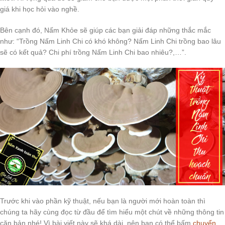
giá khi học hỏi vào nghề.
Bên cạnh đó, Nấm Khỏe sẽ giúp các bạn giải đáp những thắc mắc
như: “Trồng Nấm Linh Chi có khó không? Nấm Linh Chi trồng bao lâu
sẽ có kết quả? Chi phí trồng Nấm Linh Chi bao nhiêu?,…”.
Trước khi vào phần kỹ thuật, nếu bạn là người mới hoàn toàn thì
chúng ta hãy cùng đọc từ đầu để tìm hiểu một chút về những thông tin
căn bản nhé! Vì bài viết này sẽ khá dài, nên bạn có thể bấm
chuyển