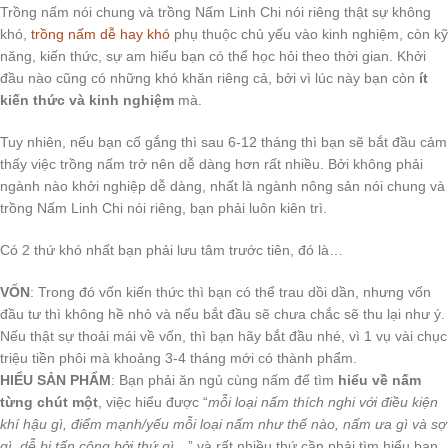
Trồng nấm nói chung và trồng Nấm Linh Chi nói riêng thật sự không
khó,
trồng nấm dễ hay khó
phụ thuộc chủ yếu vào kinh nghiệm, còn kỹ
năng, kiến thức, sự am hiểu bạn có thể học hỏi theo thời gian. Khởi
đầu nào cũng có những khó khăn riêng cả, bởi vì lúc này bạn còn
ít
kiến thức và kinh nghiệm
mà.
Tuy nhiên, nếu bạn cố gắng thì sau 6-12 tháng thì bạn sẽ bắt đầu cảm
thấy việc trồng nấm trở nên dễ dàng hơn rất nhiều. Bởi không phải
ngành nào khởi nghiệp dễ dàng, nhất là ngành nông sản nói chung và
trồng Nấm Linh Chi nói riêng, bạn phải luôn kiên trì.
Có 2 thứ khó nhất bạn phải lưu tâm trước tiên, đó là…
VỐN
: Trong đó vốn kiến thức thì bạn có thể trau dồi dần, nhưng vốn
đầu tư thì không hề nhỏ và nếu bắt đầu sẽ chưa chắc sẽ thu lại như ý.
Nếu thật sự thoải mái về vốn, thì bạn hãy bắt đầu nhé, vì 1 vụ vài chục
triệu tiền phôi mà khoảng 3-4 tháng mới có thành phẩm.
HIỂU SẢN PHẨM
: Bạn phải ăn ngủ cùng nấm để tìm
hiểu về nấm
từng chút một
, việc hiểu được “
mỗi loại nấm thích nghi với điều kiện
khí hậu gì, điểm mạnh/yếu mỗi loại nấm như thế nào, nấm ưa gì và sợ
gì, dễ bị tấn công bởi thứ gì…
” và rất nhiều thứ cần phải tìm hiểu bạn