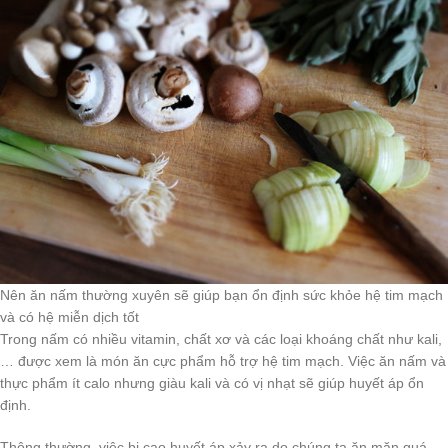
Nên ăn nấm thường xuyên sẽ giúp bạn ổn định sức khỏe hệ tim mạch
và có hệ miễn dịch tốt
Trong nấm có nhiều vitamin, chất xơ và các loại khoáng chất như kali,
… được xem là món ăn cực phẩm hỗ trợ hệ tim mạch. Việc ăn nấm và
thực phẩm ít calo nhưng giàu kali và có vị nhạt sẽ giúp huyết áp ổn
định.
Thông thường, việc bị cao huyết áp xảy ra do chúng ta ăn mặn quá