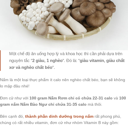
Một chế độ ăn uống hợp lý và khoa học thì cần phải dựa trên
nguyên tắc “
2 giàu, 1 nghèo
“. Đó là: “
giàu vitamin, giàu chất
xơ và nghèo chất béo
“.
Nấm là một loại thực phẩm ít calo nên nghèo chất béo, bạn sẽ không
lo mập đâu nhé!
Đơn cử như với
100 gram Nấm Rơm chỉ có chứa 22-31 calo
và
100
gram nấm Nấm Bào Ngư chỉ chứa 31-35 calo
mà thôi.
Bên cạnh đó,
thành phần dinh dưỡng trong nấm
rất phong phú,
chúng có rất nhiều vitamin, đơn cử như nhóm Vitamin B này gồm: