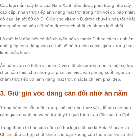
Các loại nấm sấy khô của Nấm Xanh đều được phơi trong nhà sấy
cao cấp, nhận trực tiếp ánh nắng mặt trời trong 48h với độ hấp nhiệt
độ cao lên tới 80 độ C. Giúp cho vitamin D được chuyển hóa tốt nhất
trong nấm mà vẫn giữ nấm được sạch nhất và nhanh khô nhất.
Là một loài đặc biệt có thể chuyển hóa vitamin D theo cách tự nhiên
nhất giúp, nếu dùng vào cơ thể sẽ hỗ trợ cho canxi, giúp xương bạn
luôn chắc khỏe.
Ăn nấm vừa có thêm vitamin D vừa tốt cho xương nên là một sự lựa
chọn cần thiết cho những ai phải làm việc văn phòng suốt, ngại va
chạm trực tiếp với ánh nắng mặt trời, nhất là chị em phái đẹp.
3. Giữ gìn vóc dáng cân đối nhờ ăn nấm
Trong nấm có sẵn một lượng chất xơ như thực vật, dễ tạo cho bạn
cảm giác nhanh no và hỗ trợ duy trì quá trình trao đổi chất ổn định.
Trong thành tế bào của nấm có hai loại chất xơ là Beta-Glucan và
Chitin
, đều là hợp chất khiến cho bạn không còn thèm ăn khi cơ thể