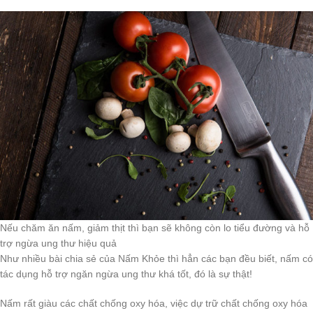
Nếu chăm ăn nấm, giảm thịt thì bạn sẽ không còn lo tiểu đường và hỗ
trợ ngừa ung thư hiệu quả
Như nhiều bài chia sẻ của Nấm Khỏe thì hẳn các bạn đều biết, nấm có
tác dụng hỗ trợ ngăn ngừa ung thư khá tốt, đó là sự thật!
Nấm rất giàu các chất chống oxy hóa, việc dự trữ chất chống oxy hóa