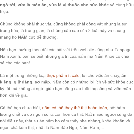
ngờ tới, vừa là món ăn, vừa là vị thuốc cho sức khỏe
vô cùng hữu
hiệu.
Chúng không phải thực vật, cũng không phải động vật nhưng là sự
trung hòa, là trung gian, là chủng cấp cao của 2 loài này và chúng
mang họ
NẤM
cực dễ thương.
Nếu bạn thường theo dõi các bài viết trên website cũng như Fanpage
Nấm Xanh, bạn sẽ biết những giá trị của nấm mà Nấm Khỏe có chia
sẻ cho các bạn!
Là một trong những loại
thực phẩm ít calo
, lợi cho việc ăn chay,
ăn
kiêng, giữ dáng, sợ mập
. Nấm còn có những lợi ích về sức khỏe cực
kỳ tốt mà không ai ngờ, giúp bạn nâng cao tuổi thọ sống và viên mãn
hơn khi về già.
Có thể bạn chưa biết,
nấm có thể thay thế thịt hoàn toàn
, bởi hàm
lượng chất và độ ngon so ra còn hơn cả thịt. Rất nhiều người cũng đã
nói điều này, thật sự ăn nấm họ cảm thấy nhẹ nhàng, khỏe khoắn và
ngon chả kém thịt, nhất là Nấm Bào Ngư, Nấm Rơm,…