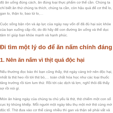
độ ăn uống đúng cách, ăn đúng loại thực phẩm cơ thể cần. Chúng ta
chỉ biết ăn thứ chúng ta thích, chúng ta cần, còn hậu quả để cơ thể lo,
gan lo, thận lo, bao tử lo,…
Cuộc sống bận rộn và áp lực của ngày nay vốn dĩ đã đủ hại sức khỏe
của bạn xuống cấp rồi, do đó hãy để con đường ăn uống và thể dục
tâm trí giúp bạn khỏe mạnh và hạnh phúc.
Đi tìm một lý do để ăn nấm chính đáng
1. Nên ăn nấm vì thịt quá độc hại
Nếu thường đọc báo thì bạn cũng thấy, thịt ngày càng trở nên độc hại,
nhất là thịt heo rồi tới thịt bò,… toàn chất hóa học như các loại thuốc
tăng trưởng rồi tùm lum thứ. Rồi tới các dịch tả lợn, nghĩ thôi đã thấy
sợ rồi nói gì.
Món ăn hàng ngày của chúng ta chủ yếu là thịt, thịt chiếm một con số
cực kỳ khủng khiếp. Mỗi người một ngày tiêu thụ một mớ thịt cùng mớ
độc tố. Thịt đưa vào cơ thể càng nhiều thì gan và thận sẽ phải vất vả