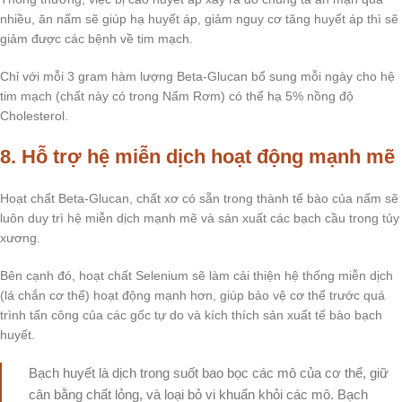
nhiều, ăn nấm sẽ giúp hạ huyết áp, giảm nguy cơ tăng huyết áp thì sẽ
giảm được các bệnh về tim mạch.
Chỉ với mỗi 3 gram hàm lượng Beta-Glucan bổ sung mỗi ngày cho hệ
tim mạch (chất này có trong Nấm Rơm) có thể hạ 5% nồng độ
Cholesterol.
8. Hỗ trợ hệ miễn dịch hoạt động mạnh mẽ
Hoạt chất Beta-Glucan, chất xơ có sẵn trong thành tế bào của nấm sẽ
luôn duy trì hệ miễn dịch mạnh mẽ và sản xuất các bạch cầu trong tủy
xương.
Bên cạnh đó, hoạt chất Selenium sẽ làm cải thiện hệ thống miễn dịch
(lá chắn cơ thể) hoạt động mạnh hơn, giúp bảo vệ cơ thể trước quá
trình tấn công của các gốc tự do và kích thích sản xuất tế bào bạch
huyết.
Bạch huyết là dịch trong suốt bao bọc các mô của cơ thể, giữ
cân bằng chất lỏng, và loại bỏ vi khuẩn khỏi các mô. Bạch