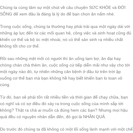
Chúng ta cùng tâm sự một chút về câu chuyện SỨC KHỎE và ĐỜI
SỐNG để xem đâu là đáng là lý do để bạn chọn ăn nấm nhé.
Trong cuộc sống, chúng ta thường hay phải trải qua một ngày dài với
những áp lực đến từ các mối quan hệ, công việc và sinh hoạt cũng đủ
khiến cơ thể và bộ óc mệt nhoài, nó có thể sản sinh ra nhiều chất
không tốt cho cơ thể.
Rồi sau những mệt mõi có người thì ăn uống tạm bợ, ăn đại hay
chóng chán chả thèm ăn, cuộc sống cứ tiếp diễn mãi như vậy cho tới
một ngày nào đó, tự nhiên những căn bệnh ở đâu từ trên trời ập
xuống cơ thể bạn mà bạn không hề hay biết khiến bạn lo toan vô
cùng.
Từ đó, bạn sẽ phải tốn rất nhiều tiền và thời gian để chạy chữa, bạn
có nghĩ và có sợ điều đó xảy ra trong cuộc sống của mình sắp tới
không? Thật ra chả ai muốn cả đúng hem các bạn? Nhưng mọi hậu
quả đều có nguyên nhân dẫn đến, đó gọi là NHÂN QUẢ.
Do trước đó chúng ta đã không có một lối sống lành mạnh với một chế