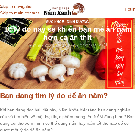
Skip to navigation
Hotli
Skip to main content
SỨC KHỎE - DINH DƯỠNG
10 lý do này sẽ khiến bạn mê ăn nấm
hơn cả ăn thịt
2
Quản Gia Nấm Khỏe
On 02/06/2019
Ăn nấm không chỉ giúp bạn có được nền tảng sức khỏe tốt,
ngừa bệnh tật, từ đó kéo dài tuổi thọ sống, ít phải đối đầu với
những căn bệnh nguy hiểm và có được một cuộc sống lành
mạnh, nhẹ nhàng, thư thái hơn…
Bạn đang tìm lý do để ăn nấm?
Khi bạn đang đọc bài viết này, Nấm Khỏe biết rằng bạn đang nghiên
cứu và tìm hiểu về một loại thực phẩm mang tên NẤM đúng hem? Bạn
đang coi thử xem mình có thể dùng nấm hay nấm tốt thế nào để có
được một lý do để ăn nấm?