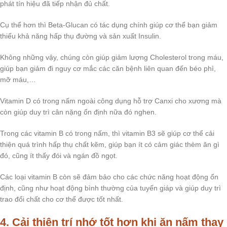
phát tín hiệu đã tiếp nhận đủ chất.
Cụ thể hơn thì Beta-Glucan có tác dụng chính giúp cơ thể bạn giảm
thiểu khả năng hấp thụ đường và sản xuất Insulin.
Không những vậy, chúng còn giúp giảm lượng Cholesterol trong máu,
giúp bạn giảm đi nguy cơ mắc các căn bệnh liên quan đến béo phì,
mỡ máu,…
Vitamin D có trong nấm ngoài công dụng hỗ trợ Canxi cho xương mà
còn giúp duy trì cân nặng ổn định nữa đó nghen.
Trong các vitamin B có trong nấm, thì vitamin B3 sẽ giúp cơ thể cải
thiện quá trình hấp thụ chất kẽm, giúp bạn ít có cảm giác thèm ăn gì
đó, cũng ít thấy đói và ngán đồ ngọt.
Các loại vitamin B còn sẽ đảm bảo cho các chức năng hoạt động ổn
định, cũng như hoạt động bình thường của tuyến giáp và giúp duy trì
trao đổi chất cho cơ thể được tốt nhất.
4. Cải thiện trí nhớ tốt hơn khi ăn nấm thay