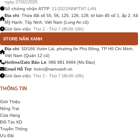
ngày 27/02/2025
Số chứng nhận ATTP
: 21/2022/NNPTNT-LAN
Địa chỉ
: Thửa đất số 55, 56, 125, 126, 128, tờ bản đồ số 1, ấp 2, Xã
Mỹ Hạnh, Tây Ninh, Việt Nam (Long An cũ)
Giờ làm việc
: Thứ 2 - Thứ 7 (8h30-18h)
STORE NẤM XANH
Địa chỉ
: 50/166 Vườn Lài, phường An Phú Đông, TP Hồ Chí Minh,
Việt Nam (Quận 12 cũ)
Hotline/Zalo Bán Lẻ
: 086 881 9484 (Ms Đào)
Email Hỗ Trợ
:
hotro@namxanh.vn
Giờ làm việc
: Thứ 2 - Thứ 7 (8h30-18h)
THÔNG TIN
Giới Thiệu
Nông Trại
Cửa Hàng
Đối Tác KD
Truyền Thông
Ưu Đãi