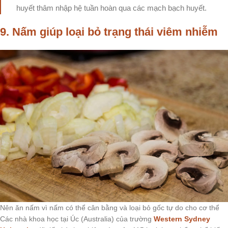
huyết thâm nhập hệ tuần hoàn qua các mạch bạch huyết.
9. Nấm giúp loại bỏ trạng thái viêm nhiễm
Nên ăn nấm vì nấm có thể cân bằng và loại bỏ gốc tự do cho cơ thể
Các nhà khoa học tại Úc (Australia) của trường
Western Sydney