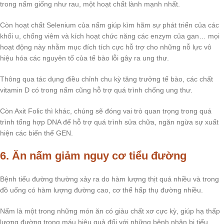
trong nấm giống như rau, một hoạt chất lành mạnh nhất.
Còn hoạt chất Selenium của nấm giúp kìm hãm sự phát triển của các
khối u, chống viêm và kích hoạt chức năng các enzym của gan… mọi
hoạt động này nhằm mục đích tích cực hỗ trợ cho những nỗ lực vô
hiệu hóa các nguyên tố của tế bào lỗi gây ra ung thư.
Thông qua tác dụng điều chỉnh chu kỳ tăng trưởng tế bào, các chất
vitamin D có trong nấm cũng hỗ trợ quá trình chống ung thư.
Còn Axit Folic thì khác, chúng sẽ đóng vai trò quan trọng trong quá
trình tổng hợp DNA để hỗ trợ quá trình sửa chữa, ngăn ngừa sự xuất
hiện các biến thể GEN.
6. Ăn nấm giảm nguy cơ tiểu đường
Bệnh tiểu đường thường xảy ra do hàm lượng thịt quá nhiều và trong
đồ uống có hàm lượng đường cao, cơ thể hấp thụ đường nhiều.
Nấm là một trong những món ăn có giàu chất xơ cực kỳ, giúp hạ thấp
lượng đường trong máu hiệu quả đối với những bệnh nhân bị tiểu