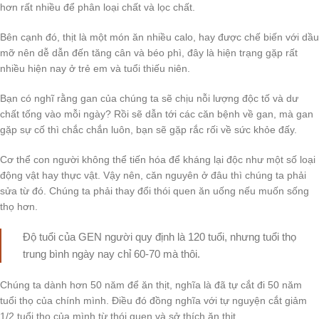
hơn rất nhiều để phân loại chất và lọc chất.
Bên cạnh đó, thịt là một món ăn nhiều calo, hay được chế biến với dầu
mỡ nên dễ dẫn đến tăng cân và béo phì, đây là hiện trạng gặp rất
nhiều hiện nay ở trẻ em và tuổi thiếu niên.
Bạn có nghĩ rằng gan của chúng ta sẽ chịu nỗi lượng độc tố và dư
chất tống vào mỗi ngày? Rồi sẽ dẫn tới các căn bệnh về gan, mà gan
gặp sự cố thì chắc chắn luôn, bạn sẽ gặp rắc rối về sức khỏe đấy.
Cơ thể con người không thể tiến hóa để kháng lại độc như một số loại
động vật hay thực vật. Vậy nên, căn nguyên ở đâu thì chúng ta phải
sửa từ đó. Chúng ta phải thay đổi thói quen ăn uống nếu muốn sống
thọ hơn.
Độ tuổi của GEN người quy định là 120 tuổi, nhưng tuổi thọ
trung bình ngày nay chỉ 60-70 mà thôi.
Chúng ta dành hơn 50 năm để ăn thịt, nghĩa là đã tự cắt đi 50 năm
tuổi thọ của chính mình. Điều đó đồng nghĩa với tự nguyện cắt giảm
1/2 tuổi thọ của mình từ thói quen và sở thích ăn thịt.