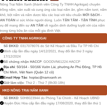
Nông Trại Nấm Xanh (thành viên Công Ty TNHH Agrikigai) chuyên
trồng nấm, sản xuất và cung ứng các loại nấm ăn, gồm nấm tươi, nấm
khô, bột nấm và nấm dược liệu các loại với tiêu chuẩn
MỚI SẠCH -
AN TOÀN
vì sức khỏe người dùng. Luôn
TẬN TÂM - TẬN TÌNH
phục
vụ để mang đến sự
AN TÂM
về nguồn dinh dưỡng tuyệt vời của nấm
trong từng bữa ăn của mỗi gia đình Việt.
CÔNG TY TNHH AGRIKIGAI
Số ĐKKD
: 0317078076 do Sở Kế Hoạch và Đầu Tư TP Hồ Chí
Minh cấp lần đầu ngày 14/12/2021, thay đổi lần thứ 3 ngày
17/12/2024
Số chứng nhận HACCP
: GOODVN61224.HACCP
Địa chỉ
: 50/164 - 50/166 Vườn Lài, phường An Phú Đông, TP Hồ
Chí Minh, Việt Nam (Quận 12 cũ)
Email Hợp Tác
:
hoptac@namxanh.vn
Giờ làm việc
: Thứ 2 - Thứ 7 (8h30-18h)
HKD NÔNG TRẠI NẤM XANH
Số ĐKKD
: 50H8023944 do Phòng Tài Chính - Kế Hoạch UBND
Huyện Đức Hòa cấp lần đầu ngày 17/08/2020, thay đổi lần thứ 1