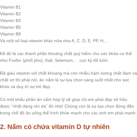
Vitamin B1
Vitamin B2
Vitamin B3
Vitamin B5
Vitamin B9
Và một số loại vitamin khác nữa như A, C, D, E, PP, H,…
Kế đó là các thành phần khoáng chất quý hiếm cho sức khỏe cơ thể
như Fosfor (phốt pho), Kali, Selenium,… cực kỳ tốt luôn.
Đã giàu vitamin với chất khoáng mà còn nhiều hàm lượng chất đạm và
chất xơ thì phải nói, ăn nấm là sự lựa chọn sáng suốt nhất cho sức
khỏe và duy trì sự trẻ đẹp.
Có một khẩu phần ăn nấm hợp lý sẽ giúp chị em phái đẹp sở hữu
được “nhất dáng nhì da” đó nhé! Chúng còn là sự lựa chọn đúng đắn
trong chế độ ăn uống thể hình khỏe mạnh cho các anh em phái mạnh.
2. Nấm có chứa vitamin D tự nhiên