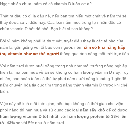
Ngạc nhiên chưa, nấm có cả vitamin D luôn cơ à?
Thật ra đâu có gì lạ đâu nè, nếu bạn tìm hiểu một chút về nấm thì sẽ
thấy được sự vi diệu này. Các loại nấm mọc trong tự nhiên đều có
chứa vitamin D hết đó nhé! Bạn biết vì sao không?
Bởi vì nấm không phải là thực vật, tuyệt diệu thay là các tế bào của
nấm lại gần giống với tế bào con người, nên
nấm có khả năng hấp
thụ vitamin như cơ thể người
thông qua ánh nắng mặt trời trực tiếp.
Với nấm tươi được nuôi trồng trong nhà như môi trường nông nghiệp
hiện tại mà bạn mua về ăn sẽ không có hàm lượng vitamin D này. Tuy
nhiên, bạn hoàn toàn có thể tự phơi nấm dưới nắng khoảng 1 giờ để
nấm chuyển hóa tia cực tím trong nắng thành vitamin D trước khi chế
biến.
Việc này sẽ khá mất thời gian, nếu bạn không có thời gian cho việc
phơi nắng thì nên mua và sử dụng các loại
nấm sấy khô
để có được
hàm lượng vitamin D tốt nhất
, với
hàm lượng protein từ 33% lên
tới 43%
so với 5% như ở nấm tươi.