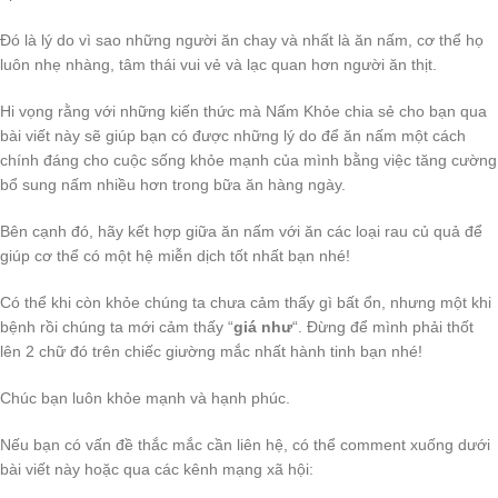
Đó là lý do vì sao những người ăn chay và nhất là ăn nấm, cơ thể họ
luôn nhẹ nhàng, tâm thái vui vẻ và lạc quan hơn người ăn thịt.
Hi vọng rằng với những kiến thức mà Nấm Khỏe chia sẻ cho bạn qua
bài viết này sẽ giúp bạn có được những lý do để ăn nấm một cách
chính đáng cho cuộc sống khỏe mạnh của mình bằng việc tăng cường
bổ sung nấm nhiều hơn trong bữa ăn hàng ngày.
Bên cạnh đó, hãy kết hợp giữa ăn nấm với ăn các loại rau củ quả để
giúp cơ thể có một hệ miễn dịch tốt nhất bạn nhé!
Có thể khi còn khỏe chúng ta chưa cảm thấy gì bất ổn, nhưng một khi
bệnh rồi chúng ta mới cảm thấy “
giá như
“. Đừng để mình phải thốt
lên 2 chữ đó trên chiếc giường mắc nhất hành tinh bạn nhé!
Chúc bạn luôn khỏe mạnh và hạnh phúc.
Nếu bạn có vấn đề thắc mắc cần liên hệ, có thể comment xuống dưới
bài viết này hoặc qua các kênh mạng xã hội: