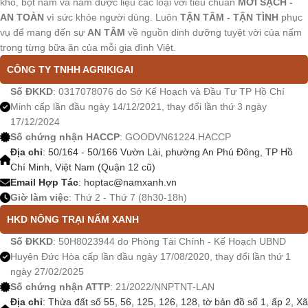
khô, bột nấm và nấm dược liệu các loại với tiêu chuẩn
MỚI SẠCH -
AN TOÀN
vì sức khỏe người dùng. Luôn
TẬN TÂM - TẬN TÌNH
phục
vụ để mang đến sự
AN TÂM
về nguồn dinh dưỡng tuyệt vời của nấm
trong từng bữa ăn của mỗi gia đình Việt.
CÔNG TY TNHH AGRIKIGAI
Số ĐKKD
: 0317078076 do Sở Kế Hoạch và Đầu Tư TP Hồ Chí
Minh cấp lần đầu ngày 14/12/2021, thay đổi lần thứ 3 ngày
17/12/2024
Số chứng nhận HACCP
: GOODVN61224.HACCP
Địa chỉ
: 50/164 - 50/166 Vườn Lài, phường An Phú Đông, TP Hồ
Chí Minh, Việt Nam (Quận 12 cũ)
Email Hợp Tác
:
hoptac@namxanh.vn
Giờ làm việc
: Thứ 2 - Thứ 7 (8h30-18h)
HKD NÔNG TRẠI NẤM XANH
Số ĐKKD
: 50H8023944 do Phòng Tài Chính - Kế Hoạch UBND
Huyện Đức Hòa cấp lần đầu ngày 17/08/2020, thay đổi lần thứ 1
ngày 27/02/2025
Số chứng nhận ATTP
: 21/2022/NNPTNT-LAN
Địa chỉ
: Thửa đất số 55, 56, 125, 126, 128, tờ bản đồ số 1, ấp 2, Xã