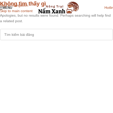
Không tìm thấy gì
Skip to navigation
Hotli
MENU
Skip to main content
Apologies, but no results were found. Perhaps searching will help find
a related post.